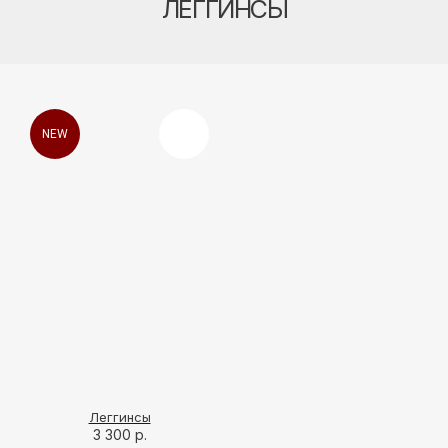
NEW
КАТАЛОГ
Все разделы
Новинки
Хиты продаж
SALE
Леггинсы
Подарочный сертификат
3 300
р.