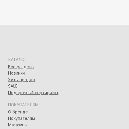
ПОКУПАТЕЛЯМ
О бренде
Покупателям
Магазины
Оплата Долями
Договор оферты
КОНТАКТЫ
Сочи, ул. Московская, 3, корп. 3
+7 (918) 917-03-51
Адлер, ул. Демократическая, 50/5
+7 (928) 667-90-13
info@seven-rooms.ru
ИП Карпань Екатерина Александровна
ИНН: 272297288398/ ОГРНИП 315272400005746
*
*Запрещён на территории РФ
Политика конфиденциальности
Разработка сайта
Татьяна Хоружева
&
Алина Красовская
2024 © 7ROOM’S Все права защищены