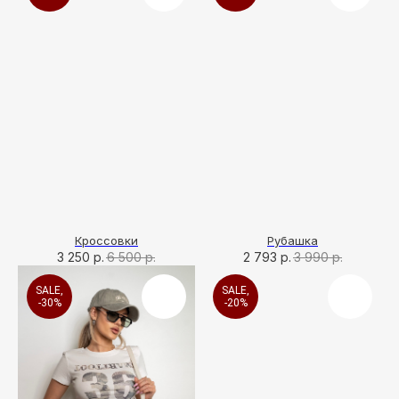
КАТАЛОГ
Все разделы
Новинки
Хиты продаж
SALE
Кроссовки
Рубашка
Подарочный сертификат
3 250
р.
6 500
р.
2 793
р.
3 990
р.
ПОКУПАТЕЛЯМ
О бренде
SALE,
SALE,
-30%
-20%
Покупателям
Магазины
Оплата Долями
Договор оферты
КОНТАКТЫ
Сочи, ул. Московская, 3, корп. 3