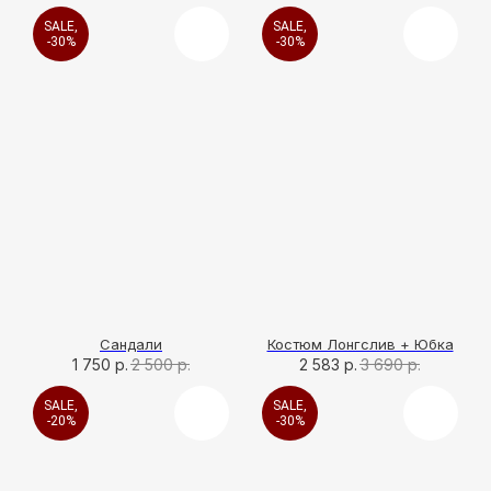
SALE,
SALE,
-30%
-30%
Сандали
Костюм Лонгслив + Юбка
1 750
р.
2 500
р.
2 583
р.
3 690
р.
SALE,
SALE,
-20%
-30%