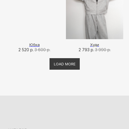
Юбка
Худи
2 520
р.
3 600
р.
2 793
р.
3 990
р.
LOAD MORE