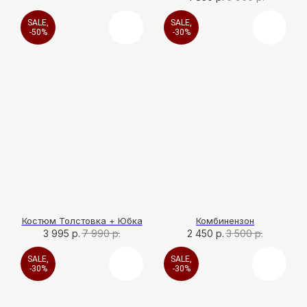
SALE,
SALE,
-50%
-30%
Костюм Толстовка + Юбка
Комбинензон
3 995
р.
7 990
р.
2 450
р.
3 500
р.
SALE,
SALE,
-30%
-30%