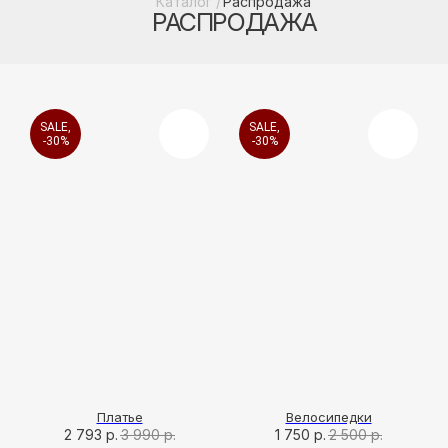
SALE,
SALE,
-30%
-30%
Платье
Велосипедки
2 793
р.
3 990
р.
1 750
р.
2 500
р.