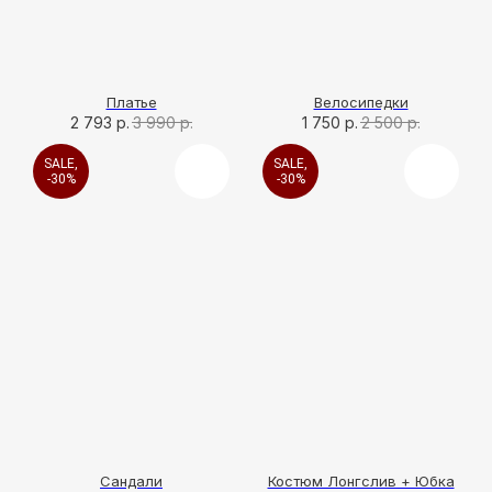
Платье
Велосипедки
2 793
р.
3 990
р.
1 750
р.
2 500
р.
SALE,
SALE,
-30%
-30%
Сандали
Костюм Лонгслив + Юбка