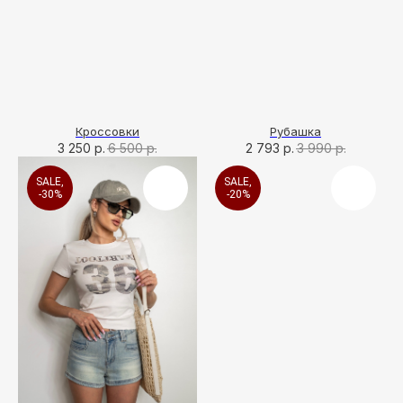
Кроссовки
Рубашка
3 250
р.
6 500
р.
2 793
р.
3 990
р.
SALE,
SALE,
-30%
-20%