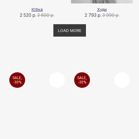
Юбка
Худи
2 520
р.
3 600
р.
2 793
р.
3 990
р.
LOAD MORE
SALE,
SALE,
-30%
-30%