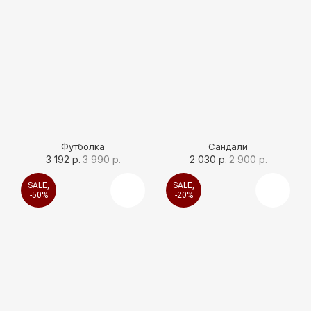
Футболка
Сандали
3 192
р.
3 990
р.
2 030
р.
2 900
р.
SALE,
SALE,
-50%
-20%