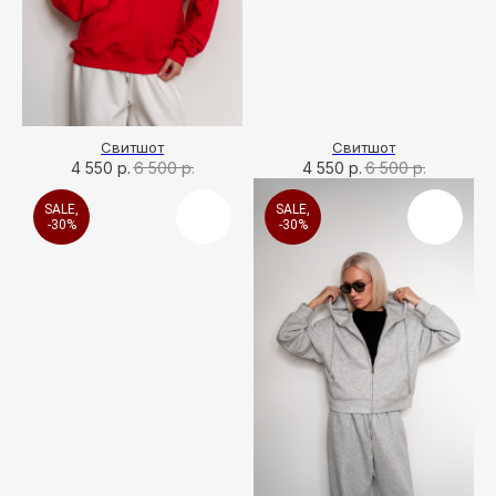
Свитшот
Свитшот
4 550
р.
6 500
р.
4 550
р.
6 500
р.
SALE,
SALE,
-30%
-30%