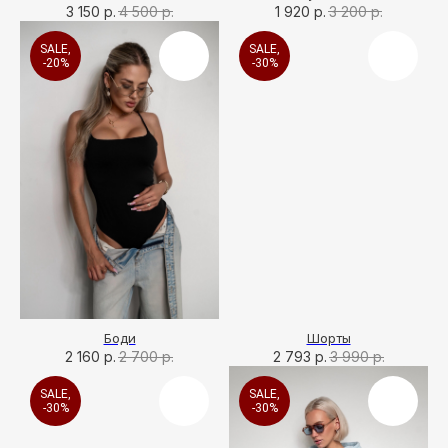
3 150
р.
4 500
р.
1 920
р.
3 200
р.
SALE,
SALE,
-20%
-30%
Боди
Шорты
2 160
р.
2 700
р.
2 793
р.
3 990
р.
SALE,
SALE,
-30%
-30%