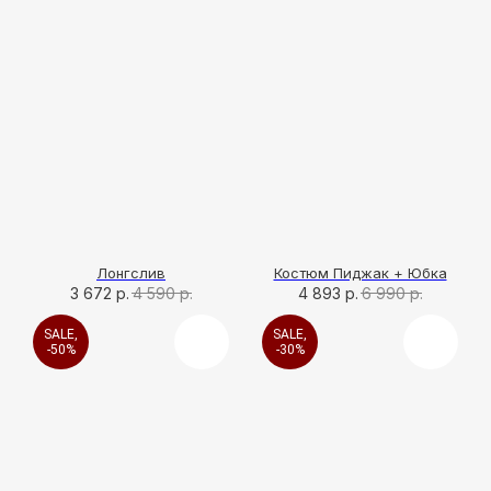
Лонгслив
Костюм Пиджак + Юбка
3 672
р.
4 590
р.
4 893
р.
6 990
р.
SALE,
SALE,
-50%
-30%