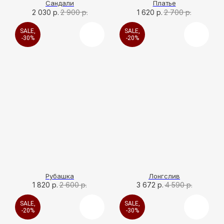
Сандали
Платье
2 030
р.
2 900
р.
1 620
р.
2 700
р.
SALE,
SALE,
-30%
-20%
Рубашка
Лонгслив
1 820
р.
2 600
р.
3 672
р.
4 590
р.
SALE,
SALE,
-20%
-30%