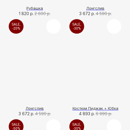
Рубашка
Лонгслив
1 820
р.
2 600
р.
3 672
р.
4 590
р.
SALE,
SALE,
-20%
-30%
Лонгслив
Костюм Пиджак + Юбка
3 672
р.
4 590
р.
4 893
р.
6 990
р.
SALE,
SALE,
-50%
-30%