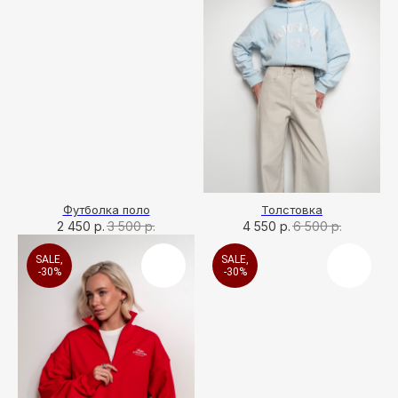
Футболка поло
Толстовка
2 450
р.
3 500
р.
4 550
р.
6 500
р.
SALE,
SALE,
-30%
-30%