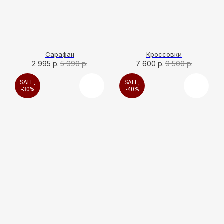
Сарафан
Кроссовки
2 995
р.
5 990
р.
7 600
р.
9 500
р.
SALE,
SALE,
-30%
-40%