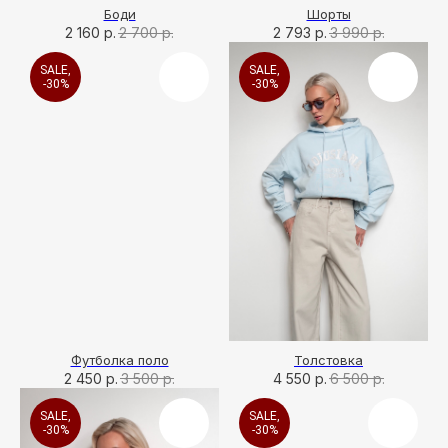
Боди
Шорты
2 160
р.
2 700
р.
2 793
р.
3 990
р.
SALE,
SALE,
-30%
-30%
Футболка поло
Толстовка
2 450
р.
3 500
р.
4 550
р.
6 500
р.
SALE,
SALE,
-30%
-30%