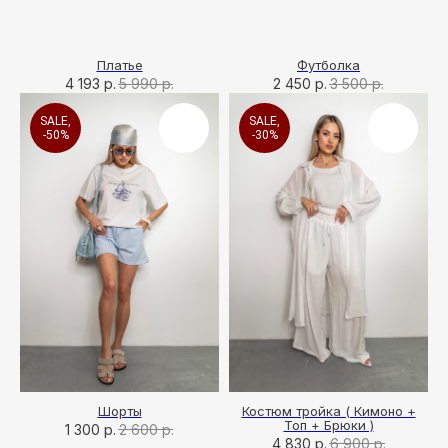
Платье
Футболка
4 193
р.
5 990
р.
2 450
р.
3 500
р.
SALE,
SALE,
-50%
-30%
Шорты
Костюм тройка ( Кимоно +
Топ + Брюки )
1 300
р.
2 600
р.
4 830
р.
6 900
р.