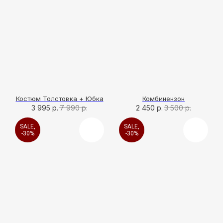
Костюм Толстовка + Юбка
Комбинензон
3 995
р.
7 990
р.
2 450
р.
3 500
р.
SALE,
SALE,
-30%
-30%