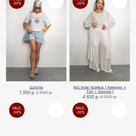
-50%
-30%
Шорты
Костюм тройка ( Кимоно +
Топ + Брюки )
1 300
р.
2 600
р.
4 830
р.
6 900
р.
SALE,
SALE,
-50%
-30%