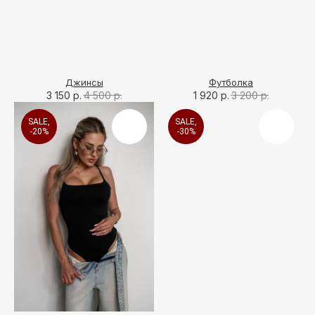
Джинсы
Футболка
3 150
р.
4 500
р.
1 920
р.
3 200
р.
SALE,
SALE,
-20%
-30%