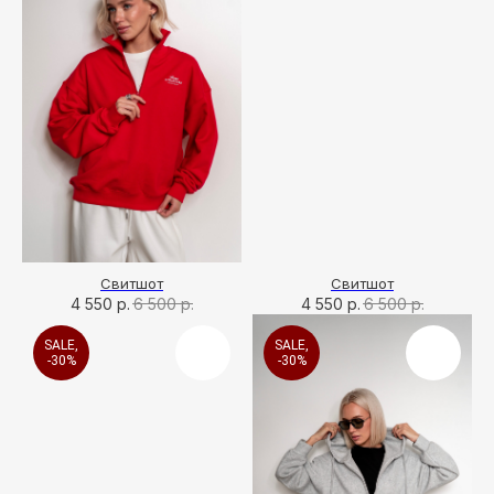
Свитшот
Свитшот
4 550
р.
6 500
р.
4 550
р.
6 500
р.
SALE,
SALE,
-30%
-30%