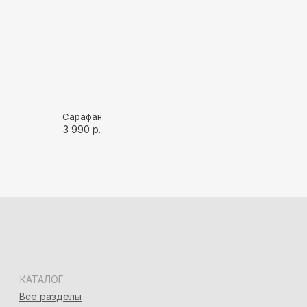
КАТАЛОГ
Все разделы
Новинки
Хиты продаж
SALE
Подарочный сертификат
ПОКУПАТЕЛЯМ
О бренде
Сарафан
Покупателям
3 990
р.
Магазины
Оплата Долями
Договор оферты
КОНТАКТЫ
Сочи, ул. Московская, 3, корп. 3
+7 (918) 917-03-51
Адлер, ул. Демократическая, 50/5
+7 (928) 667-90-13
info@seven-rooms.ru
ИП Карпань Екатерина Александровна
ИНН: 272297288398/ ОГРНИП 315272400005746
*