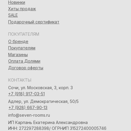
*Запрещён на территории РФ
Политика конфиденциальности
Разработка сайта
Татьяна Хоружева
&
Алина Красовская
2024 © 7ROOM’S Все права защищены