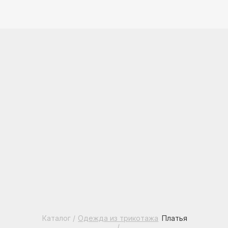
Каталог
/
Одежда из трикотажа
Платья
/
ПЛАТЬЯ ИЗ ТРИКОТАЖА
Весь ассортимент
Костюмы
Платья
Свитера, кардиганы