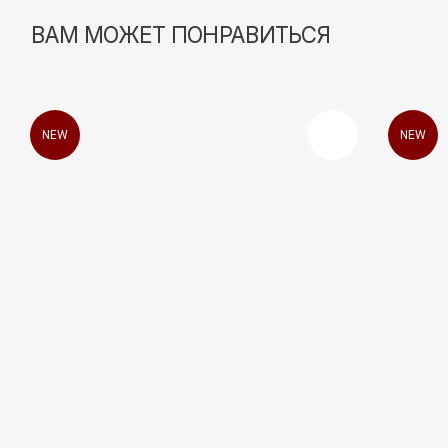
NEW
NEW
КАТАЛОГ
Все разделы
Новинки
Хиты продаж
SALE
Подарочный сертификат
ПОКУПАТЕЛЯМ
О бренде
Покупателям
Магазины