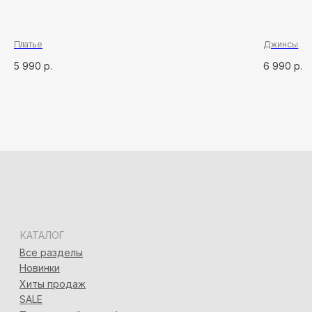
Адлер, ул. Демократическая, 50/5
+7 (928) 667-90-13
info@seven-rooms.ru
ИП Карпань Екатерина Александровна
Платье
Джинсы
ИНН: 272297288398/ ОГРНИП 315272400005746
5 990
р.
6 990
р.
*
*Запрещён на территории РФ
Политика конфиденциальности
Разработка сайта
Татьяна Хоружева
&
Алина Красовская
2024 © 7ROOM’S Все права защищены