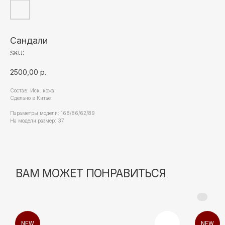
Сандали
SKU:
2500,00
р.
Состав: Иск. кожа
Сделано в Китае
Параметры модели: 168/86/62/89
На модели размер: 37
NEW
NEW