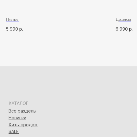
Адлер, ул. Демократическая, 50/5
+7 (928) 667-90-13
info@seven-rooms.ru
ИП Карпань Екатерина Александровна
Платье
Джинсы
ИНН: 272297288398/ ОГРНИП 315272400005746
5 990
р.
6 990
р.
*
*Запрещён на территории РФ
Политика конфиденциальности
Разработка сайта
Татьяна Хоружева
&
Алина Красовская
2024 © 7ROOM’S Все права защищены