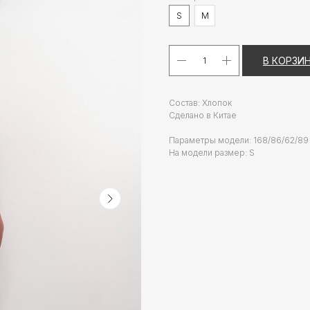
S
M
В КОРЗИ
Состав: Хлопок
Сделано в Китае
Параметры модели: 168/86/62/89
На модели размер: S