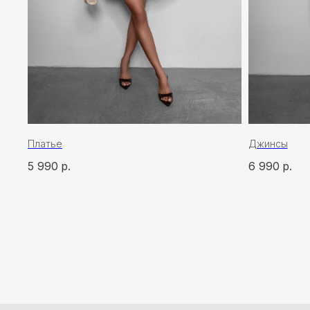
Платье
Джинсы
5 990
р.
6 990
р.
ПОКУ
О бр
Мага
Поку
ИП Карпань Екатерина Александровна
ИНН: 272297288398/ ОГРНИП 315272400005746
Опла
Дог
офер
*
*Запрещён на территории РФ