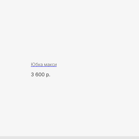
Юбка макси
3 600
р.
ская, 3, корп.
1
кратическая, 50/5
13
s.ru