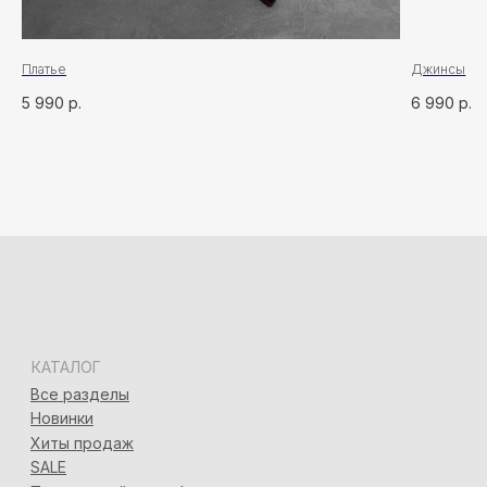
Адлер, ул. Демократическая, 50/5
+7 (928) 667-90-13
info@seven-rooms.ru
ИП Карпань Екатерина Александровна
Платье
Джинсы
ИНН: 272297288398/ ОГРНИП 315272400005746
5 990
р.
6 990
р.
*
*Запрещён на территории РФ
Политика конфиденциальности
Разработка сайта
Татьяна Хоружева
&
Алина Красовская
2024 © 7ROOM’S Все права защищены