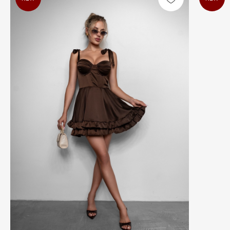
КАТАЛОГ
Все разделы
Новинки
Хиты продаж
SALE
Подарочный сертификат
ПОКУПАТЕЛЯМ
О бренде
Покупателям
Магазины
Оплата Долями
Договор оферты
КОНТАКТЫ
Сочи, ул. Московская, 3, корп. 3
+7 (918) 917-03-51