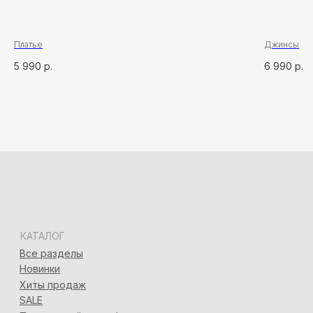
Адлер, ул. Демократическая, 50/5
+7 (928) 667-90-13
info@seven-rooms.ru
ИП Карпань Екатерина Александровна
Платье
Джинсы
ИНН: 272297288398/ ОГРНИП 315272400005746
5 990
р.
6 990
р.
*
*Запрещён на территории РФ
Политика конфиденциальности
Разработка сайта
Татьяна Хоружева
&
Алина Красовская
2024 © 7ROOM’S Все права защищены