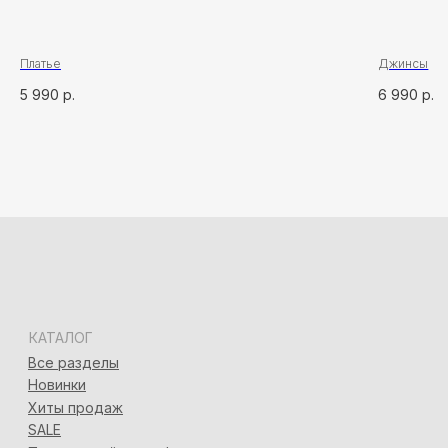
Адлер, ул. Демократическая, 50/5
+7 (928) 667-90-13
info@seven-rooms.ru
ИП Карпань Екатерина Александровна
Платье
Джинсы
ИНН: 272297288398/ ОГРНИП 315272400005746
5 990
р.
6 990
р.
*
*Запрещён на территории РФ
Политика конфиденциальности
Разработка сайта
Татьяна Хоружева
&
Алина Красовская
2024 © 7ROOM’S Все права защищены