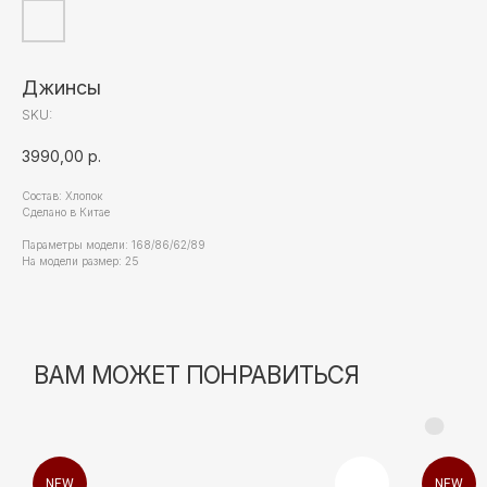
Джинсы
SKU:
3990,00
р.
Состав: Хлопок
Сделано в Китае
Параметры модели: 168/86/62/89
На модели размер: 25
NEW
NEW