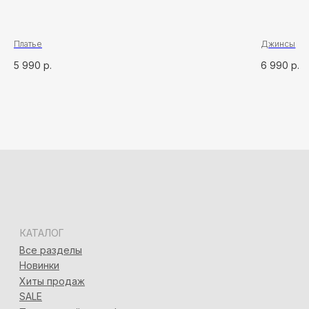
Адлер, ул. Демократическая, 50/5
+7 (928) 667-90-13
info@seven-rooms.ru
ИП Карпань Екатерина Александровна
Платье
Джинсы
ИНН: 272297288398/ ОГРНИП 315272400005746
5 990
р.
6 990
р.
*
*Запрещён на территории РФ
Политика конфиденциальности
Разработка сайта
Татьяна Хоружева
&
Алина Красовская
2024 © 7ROOM’S Все права защищены