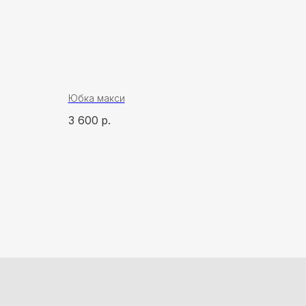
Юбка макси
3 600
р.
ская, 3, корп.
1
кратическая, 50/5
13
s.ru
яна Хоружева
&
Алина Красовская