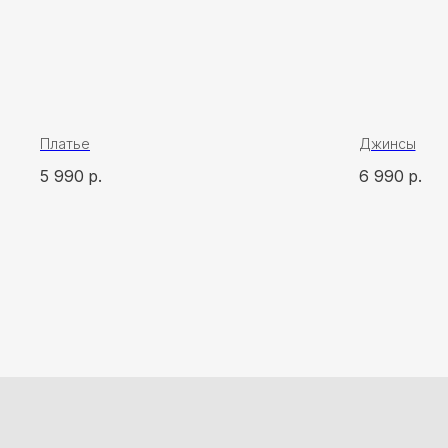
Платье
Джинсы
5 990
р.
6 990
р.
ПОКУ
О бр
Мага
Поку
ИП Карпань Екатерина Александровна
ИНН: 272297288398/ ОГРНИП 315272400005746
Опла
Дог
офер
*
*Запрещён на территории РФ
2024 © 7ROOM’S Все права защищены
Полит