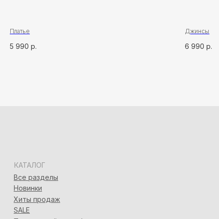
Адлер, ул. Демократическая, 50/5
+7 (928) 667-90-13
info@seven-rooms.ru
ИП Карпань Екатерина Александровна
Платье
Джинсы
ИНН: 272297288398/ ОГРНИП 315272400005746
5 990
р.
6 990
р.
*
*Запрещён на территории РФ
Политика конфиденциальности
Разработка сайта
Татьяна Хоружева
&
Алина Красовская
2024 © 7ROOM’S Все права защищены