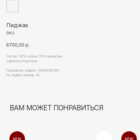
Пиджак
SKU:
6700,00
р.
Состав: 30% хлопок 70% полиэстер
Сделано в Киргизии
Параметры модели: 168/86/62/89
На модели размер: 42
NEW
NEW