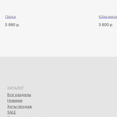
Адлер, ул. Демократическая, 50/5
+7 (928) 667-90-13
info@seven-rooms.ru
ИП Карпань Екатерина Александровна
Платье
Юбка макс
ИНН: 272297288398/ ОГРНИП 315272400005746
5 990
р.
3 600
р.
*
*Запрещён на территории РФ
Политика конфиденциальности
Разработка сайта
Татьяна Хоружева
&
Алина Красовская
2024 © 7ROOM’S Все права защищены