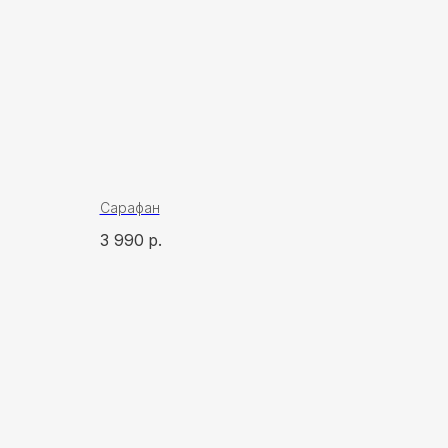
Сарафан
3 990
р.
ская, 3, корп.
1
кратическая, 50/5
13