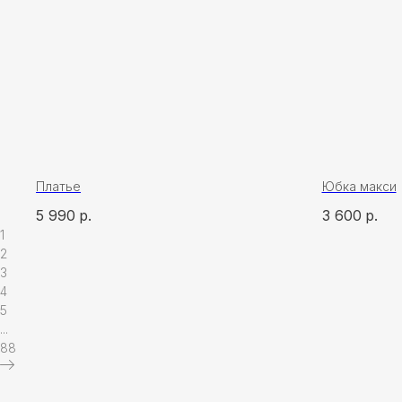
Платье
Юбка макси
5 990
р.
3 600
р.
1
2
3
4
5
ПОКУ
...
О бр
88
Мага
Поку
ИП Карпань Екатерина Александровна
ИНН: 272297288398/ ОГРНИП 315272400005746
Опла