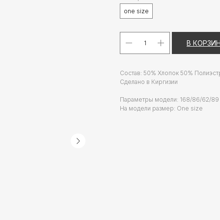
one size
В КОРЗИ
Состав: 50% Хлопок 50% Полиэст
Сделано в Киргизии
Параметры модели: 168/86/62/89
На модели размер: One size