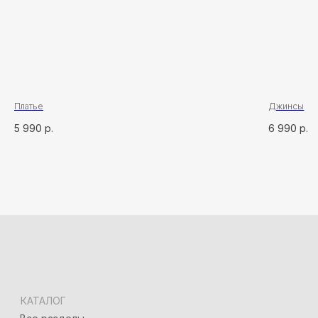
КОНТАКТЫ
Сочи, ул. Московская, 3, корп. 3
+7 (918) 917-03-51
Адлер, ул. Демократическая, 50/5
+7 (928) 667-90-13
info@seven-rooms.ru
ИП Карпань Екатерина Александровна
ИНН: 272297288398/ ОГРНИП 315272400005746
Платье
Джинсы
*
5 990
р.
6 990
р.
*Запрещён на территории РФ
Политика конфиденциальности
Разработка сайта
Татьяна Хоружева
&
Алина Красовская
2024 © 7ROOM’S Все права защищены