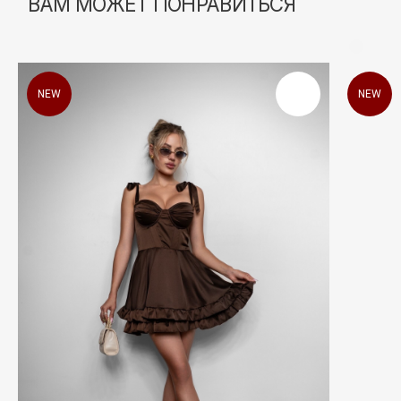
NEW
NEW
КАТАЛОГ
Все разделы
Новинки
Хиты продаж
SALE
Подарочный сертификат
ПОКУПАТЕЛЯМ
О бренде
Покупателям
Магазины
Оплата Долями