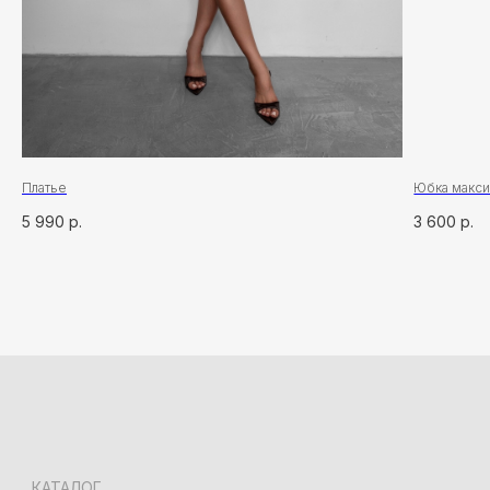
Договор оферты
КОНТАКТЫ
Сочи, ул. Московская, 3, корп. 3
+7 (918) 917-03-51
Адлер, ул. Демократическая, 50/5
+7 (928) 667-90-13
info@seven-rooms.ru
ИП Карпань Екатерина Александровна
ИНН: 272297288398/ ОГРНИП 315272400005746
Платье
Юбка макс
*
5 990
р.
3 600
р.
*Запрещён на территории РФ
Политика конфиденциальности
Разработка сайта
Татьяна Хоружева
&
Алина Красовская
2024 © 7ROOM’S Все права защищены