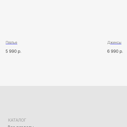
КОНТАКТЫ
Сочи, ул. Московская, 3, корп. 3
+7 (918) 917-03-51
Адлер, ул. Демократическая, 50/5
+7 (928) 667-90-13
info@seven-rooms.ru
ИП Карпань Екатерина Александровна
ИНН: 272297288398/ ОГРНИП 315272400005746
Платье
Джинсы
*
5 990
р.
6 990
р.
*Запрещён на территории РФ
Политика конфиденциальности
Разработка сайта
Татьяна Хоружева
&
Алина Красовская
2024 © 7ROOM’S Все права защищены